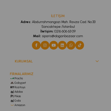
İLETİŞİM
Adres:
Abdurrahmangazi Mah. Ravza Cad. No:33
Sancaktepe /İstanbul
İletişim:
0216 606 63 09
Mail:
siparis@doganbazaar.com
KURUMSAL
FİRMALARIMIZ
Proclis
Gobypet
Rozitoys
Adoba
Pikas
Gıda
Amazon