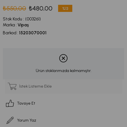
₺550,00
₺480,00
%
13
İndirim
Stok Kodu
(003261)
Marka
:
Vipaş
Barkod
:
15203070001
Ürün stoklarımızda kalmamıştır.
İstek Listeme Ekle
Tavsiye Et
Yorum Yaz