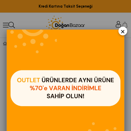
Kredi Kartına Taksit Seçeneği
×
Vipas VİPAS LOWELL ÇAMAŞIR KURUTMALIĞI