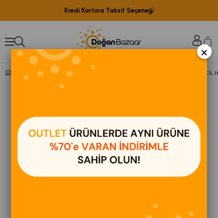
Kredi Kartına Taksit Seçeneği
×
VEBOX PET WİPES KOVA TEMİZLİK HAVLUSU 300 AD EVCİL 