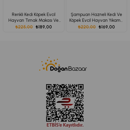
Renkli Kedi Köpek Evcil
Şampuan Hazneli Kedi Ve
Hayvan Tırnak Makası Ve
Köpek Evcil Hayvan Yıkama
Törpü Seti Siyah
Fırçası Silikon Mavi
₺225,00
₺189,00
₺220,00
₺169,00