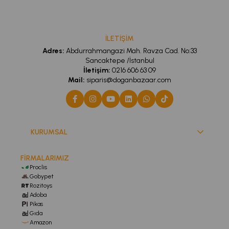
İLETİŞİM
Adres:
Abdurrahmangazi Mah. Ravza Cad. No:33
Sancaktepe /İstanbul
İletişim:
0216 606 63 09
Mail:
siparis@doganbazaar.com
KURUMSAL
FİRMALARIMIZ
Proclis
Gobypet
Rozitoys
Adoba
Pikas
Gıda
Amazon