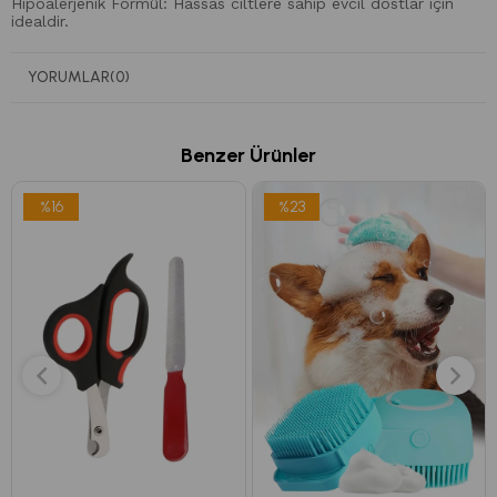
Hipoalerjenik Formül: Hassas ciltlere sahip evcil dostlar için
idealdir.
Özel hipoalerjenik formülü, tahriş riskini minimuma indirir ve
petinizin cildini korur.
YORUMLAR
(0)
Ekonomik Paketleme: Her pakette 300 adet ıslak mendil
bulunur, bu da uzun süreli kullanım sağlar.
Vebox Easy Pet Wipes, bütçenizi korurken petinizin hijyenini
Benzer Ürünler
garanti altına alır.
Çeşitli Kullanım Alanları: Bu ıslak mendiller, kulak temizliği,
%16
%23
pati bakımı ve tüy temizliği gibi birçok farklı amaç için
kullanılabilir.
Çevre Dostu Ambalaj: VEBOX, çevreye duyarlıdır ve
ambalajlarını geri dönüşümlü malzemelerle tasarlar.
Vebox Easy Pet Wipes ile petinizin bakımını hiç olmadığı
kadar kolaylaştırın.
Pratik ve ekonomik bir seçenek olan bu ıslak mendiller,
petinizi temiz, sağlıklı ve mutlu tutmanıza yardımcı olur.
Daha fazla bilgi için bugün Vebox Easy Pet Wipes'i deneyin!