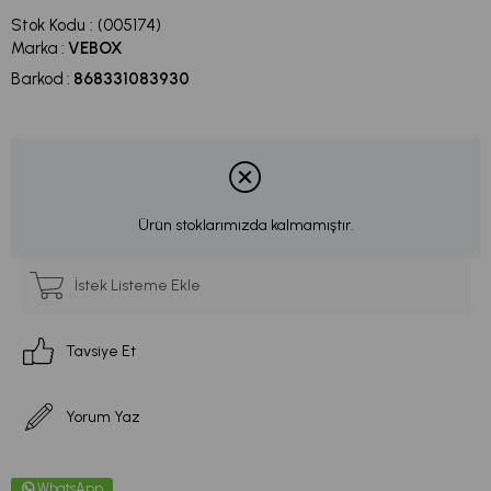
Stok Kodu
(005174)
Marka
:
VEBOX
Barkod
:
868331083930
Ürün stoklarımızda kalmamıştır.
İstek Listeme Ekle
Tavsiye Et
Yorum Yaz
WhatsApp