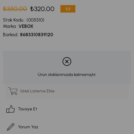
₺350,00
₺320,00
%
9
İndirim
Stok Kodu
(005510)
Marka
:
VEBOX
Barkod
:
8683310839120
Ürün stoklarımızda kalmamıştır.
İstek Listeme Ekle
Tavsiye Et
Yorum Yaz