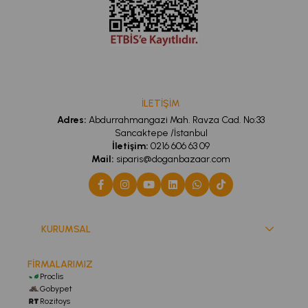
İLETİŞİM
Adres:
Abdurrahmangazi Mah. Ravza Cad. No:33
Sancaktepe /İstanbul
İletişim:
0216 606 63 09
Mail:
siparis@doganbazaar.com
KURUMSAL
FİRMALARIMIZ
Proclis
Gobypet
Rozitoys