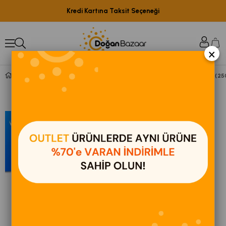
Kredi Kartına Taksit Seçeneği
×
Vebox Daily Use Wipes Günlük Kullanım Kova Islak Mendil (25