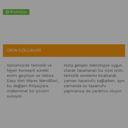
WhatsApp
ÜRÜN ÖZELLIKLERI
Günümüzde temizlik ve
Hızla gelişen teknolojiye uygun
hijyen konsepti sürekli
olarak tasarlanan bu özel ürün,
evrim geçiriyor ve Vebox
temizlik sürelerini kısaltarak
Easy Wet Wipes Mendilleri,
zaman tasarrufu sağlarken, aynı
bu değişen ihtiyaçlara
zamanda su tasarrufu
mükemmel bir çözüm
yapmanıza da yardımcı oluyor.
sunuyor.