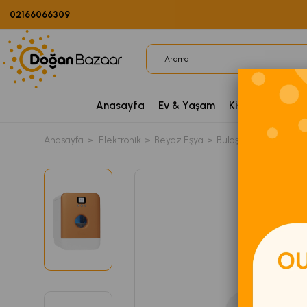
02166066309
Anasayfa
Ev & Yaşam
Kişisel Bakım
P
Anasayfa
Elektronik
Beyaz Eşya
Bulaşık Makinesi
T