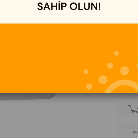
RENK
Mavi