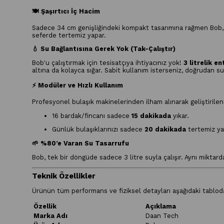
🍽️ Şaşırtıcı İç Hacim
Sadece 34 cm genişliğindeki kompakt tasarımına rağmen Bob
seferde tertemiz yapar.
💧 Su Bağlantısına Gerek Yok (Tak-Çalıştır)
Bob'u çalıştırmak için tesisatçıya ihtiyacınız yok!
3 litrelik e
altına da kolayca sığar. Sabit kullanım isterseniz, doğrudan su 
⚡ Modüler ve Hızlı Kullanım
Profesyonel bulaşık makinelerinden ilham alınarak geliştirilen i
16 bardak/fincanı sadece
15 dakikada
yıkar.
Günlük bulaşıklarınızı sadece
20 dakikada
tertemiz ya
🌱 %80’e Varan Su Tasarrufu
Bob, tek bir döngüde sadece 3 litre suyla çalışır. Aynı miktarda
Teknik Özellikler
Ürünün tüm performans ve fiziksel detayları aşağıdaki tabloda
Özellik
Açıklama
Marka Adı
Daan Tech