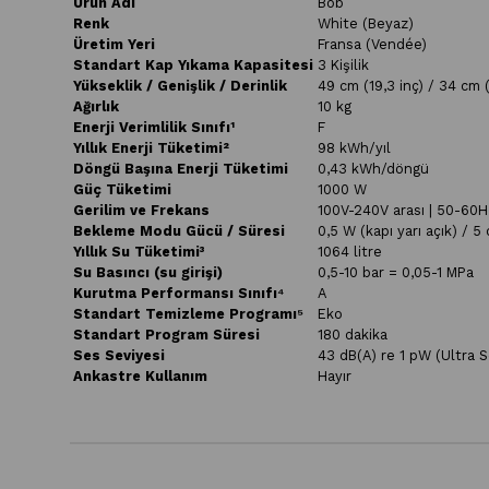
Ürün Adı
Bob
Renk
White (Beyaz)
Üretim Yeri
Fransa (Vendée)
Standart Kap Yıkama Kapasitesi
3 Kişilik
Yükseklik / Genişlik / Derinlik
49 cm (19,3 inç) / 34 cm (
Ağırlık
10 kg
Enerji Verimlilik Sınıfı¹
F
Yıllık Enerji Tüketimi²
98 kWh/yıl
Döngü Başına Enerji Tüketimi
0,43 kWh/döngü
Güç Tüketimi
1000 W
Gerilim ve Frekans
100V-240V arası | 50-60H
Bekleme Modu Gücü / Süresi
0,5 W (kapı yarı açık) / 5
Yıllık Su Tüketimi³
1064 litre
Su Basıncı (su girişi)
0,5-10 bar = 0,05-1 MPa
Kurutma Performansı Sınıfı⁴
A
Standart Temizleme Programı⁵
Eko
Standart Program Süresi
180 dakika
Ses Seviyesi
43 dB(A) re 1 pW (Ultra S
Ankastre Kullanım
Hayır