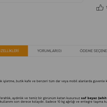
ZELLIKLERI
YORUMLAR
(0)
ÖDEME SEÇENE
çük işletme, butik kafe ve benzeri tüm dar veya mobil alanlarda güvenle k
 ferahlık, aydınlık ve temiz bir görünüm katan kusursuz
saf beyaz (white
 kullanımı son derece kolaydır. Sadece 10 kg ağırlığı ve entegre taşıma k