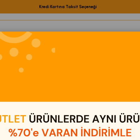
Kredi Kartına Taksit Seçeneği
etShop Ürünleri
Elektronik
Eğitici Oyuncaklar
Kamp & Out
ezgah Üstü Mini Bulaşık Makinesi White
Tezgah 
₺29.00
Stok Kodu
Marka
:
B
Barkod
:
4