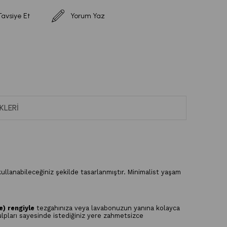
Tavsiye Et
Yorum Yaz
KLERI
ullanabileceğiniz şekilde tasarlanmıştır. Minimalist yaşam
) rengiyle
tezgahınıza veya lavabonuzun yanına kolayca
ulpları sayesinde istediğiniz yere zahmetsizce