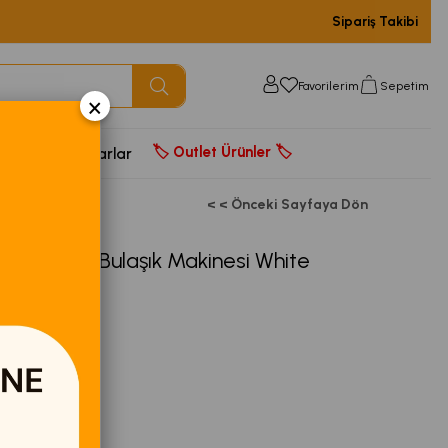
Sipariş Takibi
Favorilerim
Sepetim
×
🏷️ Outlet Ürünler 🏷️
door
Aksesuarlar
< < Önceki Sayfaya Dön
Üstü Mini Bulaşık Makinesi White
0,00
(005456)
OB
770017814545