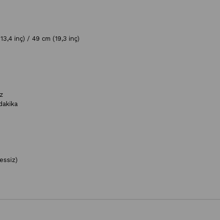
13,4 inç) / 49 cm (19,3 inç)
z
 dakika
essiz)