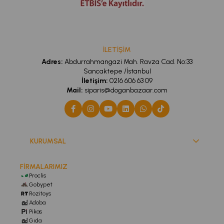
İLETİŞİM
Adres:
Abdurrahmangazi Mah. Ravza Cad. No:33
Sancaktepe /İstanbul
İletişim:
0216 606 63 09
Mail:
siparis@doganbazaar.com
KURUMSAL
FİRMALARIMIZ
Proclis
Gobypet
Rozitoys
Adoba
Pikas
Gıda