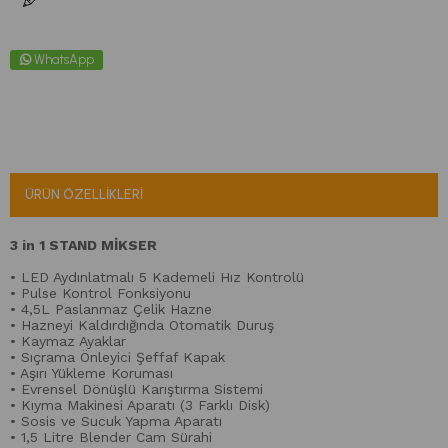
WhatsApp
ÜRÜN ÖZELLIKLERI
3 in 1 STAND MİKSER
• LED Aydınlatmalı 5 Kademeli Hız Kontrolü
• Pulse Kontrol Fonksiyonu
• 4,5L Paslanmaz Çelik Hazne
• Hazneyi Kaldırdığında Otomatik Duruş
• Kaymaz Ayaklar
• Sıçrama Önleyici Şeffaf Kapak
• Aşırı Yükleme Koruması
• Evrensel Dönüşlü Karıştırma Sistemi
• Kıyma Makinesi Aparatı (3 Farklı Disk)
• Sosis ve Sucuk Yapma Aparatı
• 1,5 Litre Blender Cam Sürahi