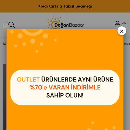
Kredi Kartına Taksit Seçeneği
×
SMX-2772 Çok Amaçlı Mutfak Şefi ( Hamur - Kıyma - Blender