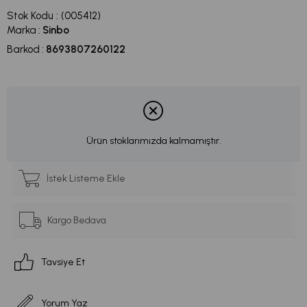
Stok Kodu
(005412)
Marka
:
Sinbo
Barkod
:
8693807260122
Ürün stoklarımızda kalmamıştır.
İstek Listeme Ekle
Kargo Bedava
Tavsiye Et
Yorum Yaz