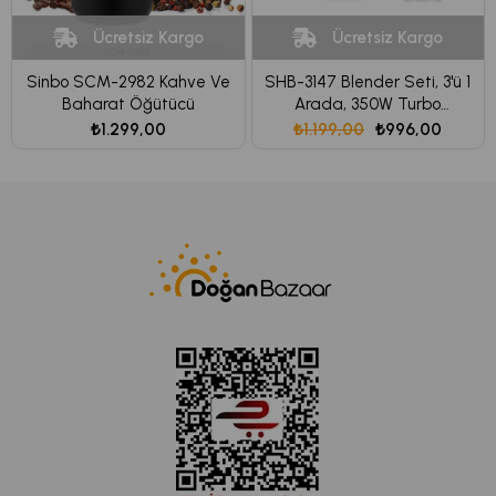
Ücretsiz Kargo
Ücretsiz Kargo
Sinbo SCM-2982 Kahve Ve
SHB-3147 Blender Seti, 3'ü 1
Baharat Öğütücü
Arada, 350W Turbo
Fonksiyonlu Motor, Paslanmaz
₺1.299,00
₺1.199,00
₺996,00
Çelik Doğrayıcı, El Blenderı,
Çırpıcı