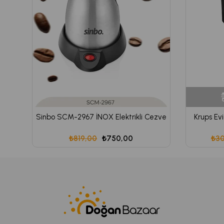
Sinbo SCM-2967 İNOX Elektrikli Cezve
Krups Ev
₺819,00
₺750,00
₺30