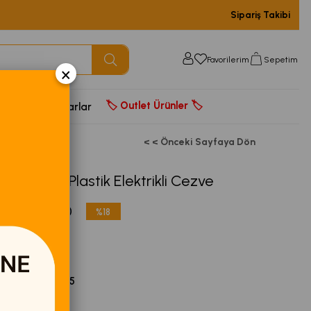
Sipariş Takibi
Favorilerim
Sepetim
×
🏷️ Outlet Ürünler 🏷️
door
Aksesuarlar
< < Önceki Sayfaya Dön
CM-2969 Plastik Elektrikli Cezve
00
₺329,00
%
18
İndirim
(004759)
nbo
047592969475