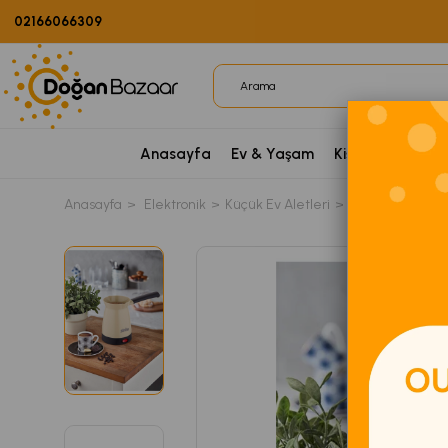
02166066309
Anasayfa
Ev & Yaşam
Kişisel Bakım
P
Anasayfa
Elektronik
Küçük Ev Aletleri
Kahve Makinele