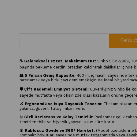
ÜRÜN Ö
☕ Geleneksel Lezzet, Maksimum Hız:
Sinbo SCM-2969, Türk k
başında bekleme derdini ortadan kaldırarak dakikalar içinde b
👥 5 Fincan Geniş Kapasite:
400 ml iç hacmi sayesinde tek
hazırlamak veya bitki çayı demlemek için de ideal bir yardımcıd
🛡️ Çift Kademeli Emniyet Sistemi:
Güvenliğiniz Sinbo ile ko
sayede mutfakta veya ofisinizde olası kazaların önüne geçerek
📐 Ergonomik ve Isıya Dayanıklı Tasarım:
Ele tam oturan erg
yakmaz, güvenli tutuş imkanı verir.
✨ Gizli Rezistans ve Kolay Temizlik:
Paslanmaz çelik taban a
temizlenebilir ve hijyenik yapısını uzun süre korur.
🔋 Kablosuz Gövde ve 360° Hareket:
(Model özelliklerine b
Kompakt boyutları sayesinde mutfak tezgahınızda veya seyah