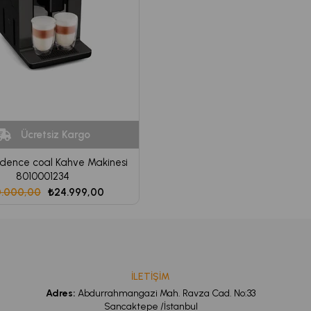
Ücretsiz Kargo
idence coal Kahve Makinesi
8010001234
.000,00
₺24.999,00
İLETİŞİM
Adres:
Abdurrahmangazi Mah. Ravza Cad. No:33
Sancaktepe /İstanbul