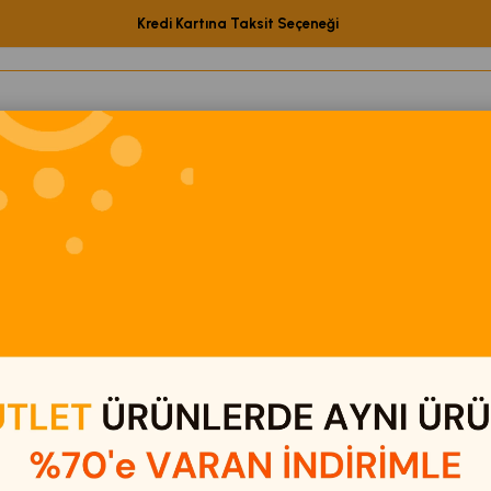
Kredi Kartına Taksit Seçeneği
etShop Ürünleri
Elektronik
Eğitici Oyuncaklar
Kamp & Out
ri
Sinbo SCM-2969 Plastik Elektrikli Cezve
Sinbo S
₺400,
Stok Kodu
Marka
:
Si
Barkod
:
0