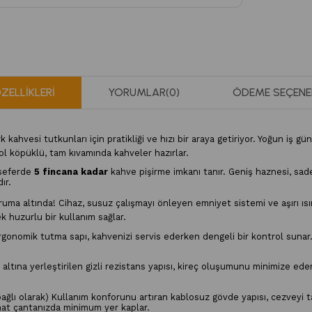
ZELLIKLERI
YORUMLAR
(0)
ÖDEME SEÇENE
ahvesi tutkunları için pratikliği ve hızı bir araya getiriyor. Yoğun iş gün
ol köpüklü, tam kıvamında kahveler hazırlar.
 seferde
5 fincana kadar
kahve pişirme imkanı tanır. Geniş haznesi, sade
ır.
ruma altında! Cihaz, susuz çalışmayı önleyen emniyet sistemi ve aşırı ıs
 huzurlu bir kullanım sağlar.
onomik tutma sapı, kahvenizi servis ederken dengeli bir kontrol sunar. 
ltına yerleştirilen gizli rezistans yapısı, kireç oluşumunu minimize eder
ağlı olarak) Kullanım konforunu artıran kablosuz gövde yapısı, cezveyi t
at çantanızda minimum yer kaplar.