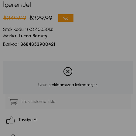
İçeren Jel
₺349,99
₺329,99
%
6
İndirim
Stok Kodu
(KOZ005013)
Marka
:
Lucca Beauty
Barkod
:
8684853900421
Ürün stoklarımızda kalmamıştır.
İstek Listeme Ekle
Tavsiye Et