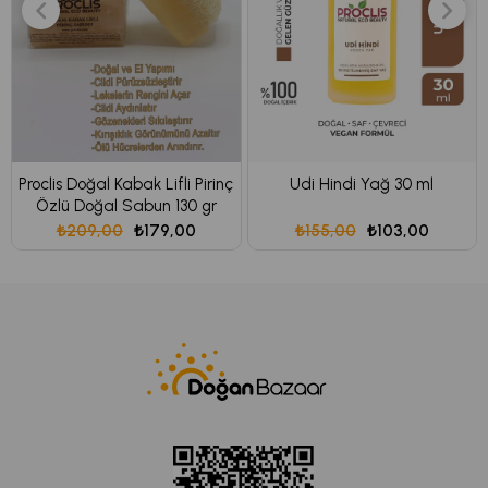
Gözeneklerin arınmasını destekler
Cildi nemlendirir ve yatıştırır
Bitki özleri ile cilt bariyerini destekler
Günlük kullanıma uygundur
Proclis Doğal Kabak Lifli Pirinç
Udi Hindi Yağ 30 ml
Özlü Doğal Sabun 130 gr
₺209,00
₺179,00
₺155,00
₺103,00