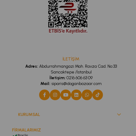
İLETİŞİM
Adres:
Abdurrahmangazi Mah. Ravza Cad. No:33
Sancaktepe /İstanbul
İletişim:
0216 606 63 09
Mail:
siparis@doganbazaar.com
KURUMSAL
FİRMALARIMIZ
Proclis