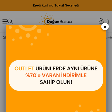
Kredi Kartına Taksit Seçeneği
×