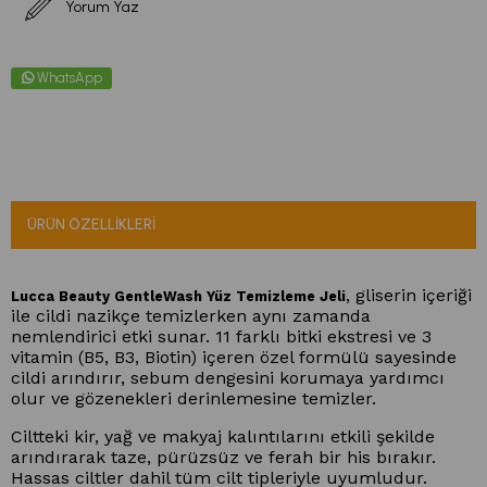
Yorum Yaz
WhatsApp
ÜRÜN ÖZELLIKLERI
, gliserin içeriği
Lucca Beauty GentleWash Yüz Temizleme Jeli
ile cildi nazikçe temizlerken aynı zamanda
nemlendirici etki sunar. 11 farklı bitki ekstresi ve 3
vitamin (B5, B3, Biotin) içeren özel formülü sayesinde
cildi arındırır, sebum dengesini korumaya yardımcı
olur ve gözenekleri derinlemesine temizler.
Ciltteki kir, yağ ve makyaj kalıntılarını etkili şekilde
arındırarak taze, pürüzsüz ve ferah bir his bırakır.
Hassas ciltler dahil tüm cilt tipleriyle uyumludur.