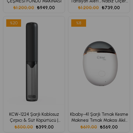
ÇEŞMESİ FONDÜ MAKINASI
Tansiyon Aleti , Nabız Ölçer ,
2 X 120 Ölçüm Hafıza ,
₺1.200,00
₺949,00
₺1.200,00
₺739,00
Saklama Kutulu
%20
%8
KCW-1224 Şarjlı Kablosuz
Kbaby-41 Şarjlı Tırnak Kesme
Çırpıcı & Süt Köpürtücü |
Makinesi Tırnak Makası Akıllı
Paslanmaz Çelik Aparat &
Manikür Makinesi
₺500,00
₺399,00
₺619,00
₺569,00
Type-C Şarj