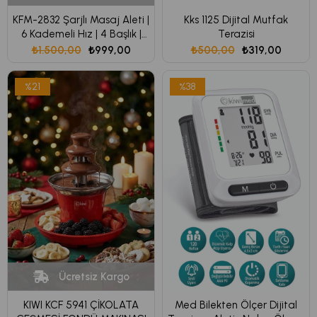
KFM-2832 Şarjlı Masaj Aleti |
Kks 1125 Dijital Mutfak
6 Kademeli Hız | 4 Başlık |
Terazisi
1800 mAh Uzun Pil Ömrü
₺1.500,00
₺999,00
₺500,00
₺319,00
%21
%38
Ücretsiz Kargo
KIWI KCF 5941 ÇİKOLATA
Med Bilekten Ölçer Dijital