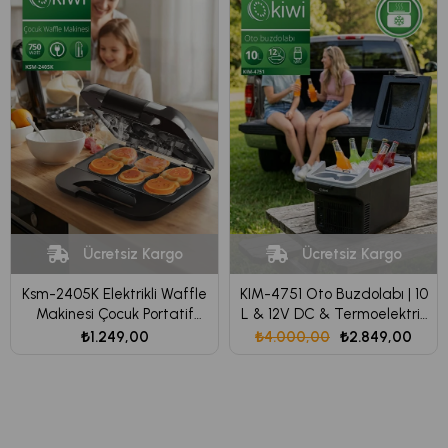
Ücretsiz Kargo
Ücretsiz Kargo
Ksm-2405K Elektrikli Waffle
KIM-4751 Oto Buzdolabı | 10
Makinesi Çocuk Portatif
L & 12V DC & Termoelektrik
Mutfak Mini Waffle Izgara
Soğutma & Type-C
₺1.249,00
₺4.000,00
₺2.849,00