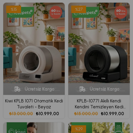
%15
%27
Ücretsiz Kargo
Ücretsiz Kargo
Kiwi KPLB 1071 Otomatik Kedi
KPLB-10771 Akıllı Kendi
Tuvaleti - Beyaz
Kendini Temizleyen Kedi
Tuvaleti | 60L Geniş İç Hacim
₺13.000,00
₺10.999,00
₺15.000,00
₺10.999,00
& Koku Giderici Siyah
%29