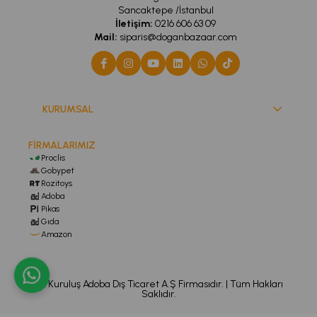
Sancaktepe /İstanbul
İletişim:
0216 606 63 09
Mail:
siparis@doganbazaar.com
KURUMSAL
FİRMALARIMIZ
Proclis
Gobypet
Rozitoys
Adoba
Pikas
Gıda
Amazon
Bu Kuruluş Adoba Dış Ticaret A.Ş Firmasıdır. | Tüm Hakları
Saklıdır.