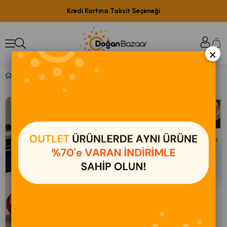
Kredi Kartına Taksit Seçeneği
×
Kiwi
%13
%31