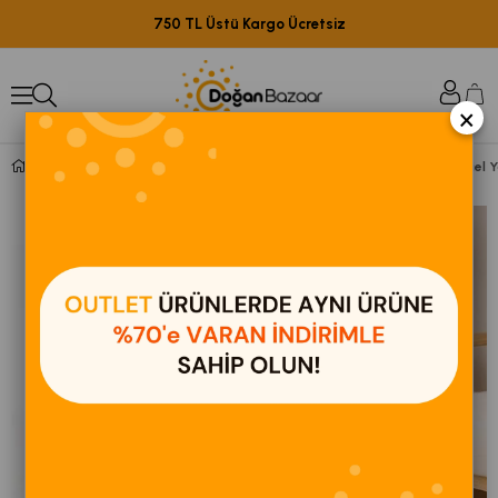
750 TL Üstü Kargo Ücretsiz
×