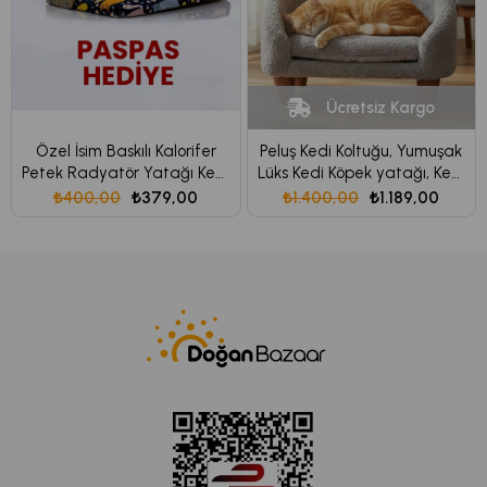
Ücretsiz Kargo
Özel İsim Baskılı Kalorifer
Peluş Kedi Koltuğu, Yumuşak
Petek Radyatör Yatağı Kedi
Lüks Kedi Köpek yatağı, Kedi
Geniş Kedi-köpek yatağı,
Köpek Koltuğu
₺400,00
₺379,00
₺1.400,00
₺1.189,00
Askılı Kedi Yatağı