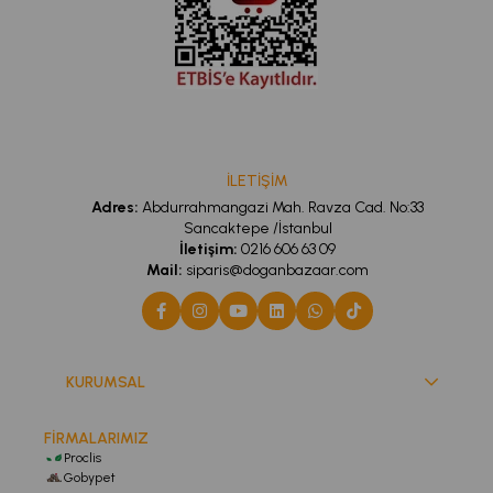
İLETİŞİM
Adres:
Abdurrahmangazi Mah. Ravza Cad. No:33
Sancaktepe /İstanbul
İletişim:
0216 606 63 09
Mail:
siparis@doganbazaar.com
KURUMSAL
FİRMALARIMIZ
Proclis
Gobypet