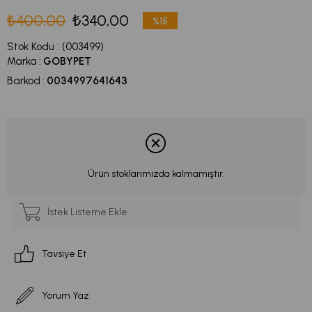
₺400,00
₺340,00
%
15
İndirim
Stok Kodu
(003499)
Marka
:
GOBYPET
Barkod
:
0034997641643
Ürün stoklarımızda kalmamıştır.
İstek Listeme Ekle
Tavsiye Et
Yorum Yaz