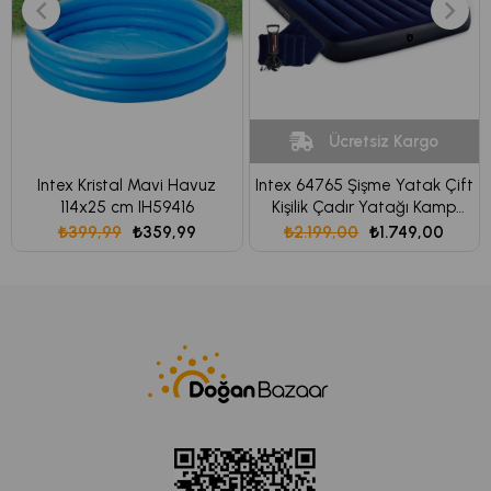
Ücretsiz Kargo
Intex Kristal Mavi Havuz
Intex 64765 Şişme Yatak Çift
114x25 cm IH59416
Kişilik Çadır Yatağı Kamp
Yatağı.Yastık pompa seti
₺399,99
₺359,99
₺2.199,00
₺1.749,00