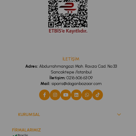
İLETİŞİM
Adres:
Abdurrahmangazi Mah. Ravza Cad. No:33
Sancaktepe /İstanbul
İletişim:
0216 606 63 09
Mail:
siparis@doganbazaar.com
KURUMSAL
FİRMALARIMIZ
Proclis