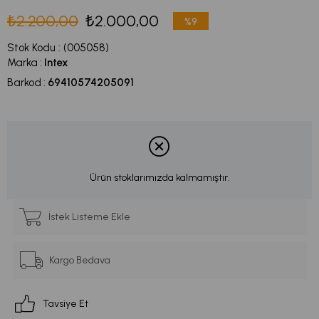
₺2.200,00
₺2.000,00
%
9
İndirim
Stok Kodu
(005058)
Marka
:
Intex
Barkod
:
69410574205091
Ürün stoklarımızda kalmamıştır.
İstek Listeme Ekle
Kargo Bedava
Tavsiye Et