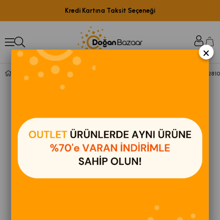
Kredi Kartına Taksit Seçeneği
×
Intex Easy Kolay Kurulum Mavi Renkli Havuz 244x61 cm IH281