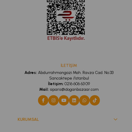
verebilecek herhangi materyal ve sivri uçlu köşeler bulunmaz.;
Kurulumu çok kolaydır. Kurulum klavuzu ve gerekli tüm
malzemeler paketin içinden çıkmaktadır.;
İLETİŞİM
Adres:
Abdurrahmangazi Mah. Ravza Cad. No:33
Sancaktepe /İstanbul
İletişim:
0216 606 63 09
Mail:
siparis@doganbazaar.com
KURUMSAL