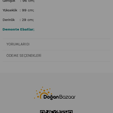
Genişlik : 96
cm;
Yükseklik : 99 cm;
Derinlik : 29 cm;
Demonte Ebatlar;
Genişlik : 107
cm;
YORUMLAR
(0)
Yükseklik : 31 cm;
ÖDEME SEÇENEKLERI
Derinlik : 17,5 cm;
Yararlı Bilgiler;
Görsel baskılar uv baskı ile yapılmıştır. Musluk özel tasarımdır.
Evye ve musluk vanaları dönebilir özelliktedir. Fırın düğmeleri
çocuğunuzun gerçekçi oyun dünyası için birebir orginal ve
dönebilir şekilde tasarlanmıştır.
Ocak özel Led tasarımıyla
tamamıyla gerçekci şekilde sunulmaktadır.;
Üründe çocuğunuz oyun oynarken yanan ocak kısmının
çizilmemesi için pleksi koruyucu kullanılmıştır. Çocuğa zarar