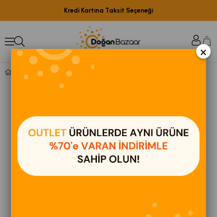
Kredi Kartına Taksit Seçeneği
×
ÇG108 Siyah Ahşap Ledli Çocuk Mutfağı Siyah,