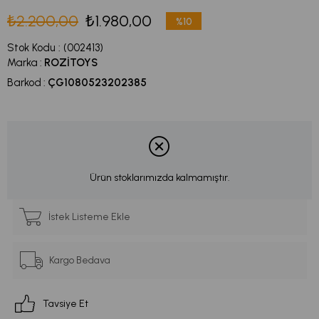
₺2.200,00
₺1.980,00
%
10
İndirim
Stok Kodu
(002413)
Marka
:
ROZİTOYS
Barkod
:
ÇG1080523202385
Ürün stoklarımızda kalmamıştır.
İstek Listeme Ekle
Kargo Bedava
Tavsiye Et