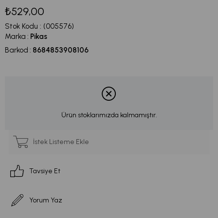
₺529,00
Stok Kodu
(005576)
Marka
:
Pikas
Barkod
:
8684853908106
Ürün stoklarımızda kalmamıştır.
İstek Listeme Ekle
Tavsiye Et
Yorum Yaz