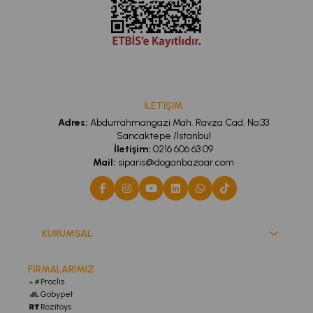
Kurulum vidaları ve aparatlar;
🛒 Banyonuzda hem düzeni hem şıklığı bir arada yaşamak
istiyorsanız, bu ürün tam size göre!;
İLETİŞİM
Adres:
Abdurrahmangazi Mah. Ravza Cad. No:33
Sancaktepe /İstanbul
İletişim:
0216 606 63 09
Mail:
siparis@doganbazaar.com
KURUMSAL
FİRMALARIMIZ
Proclis
Gobypet
Rozitoys