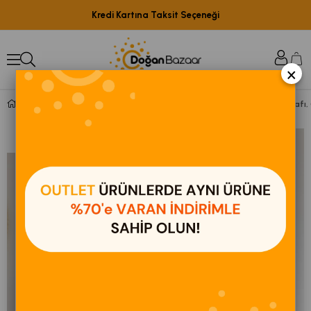
Kredi Kartına Taksit Seçeneği
×