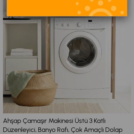
Ahşap Çamaşır Makinesi Üstü 3 Katlı
Düzenleyici, Banyo Rafı, Çok Amaçlı Dolap