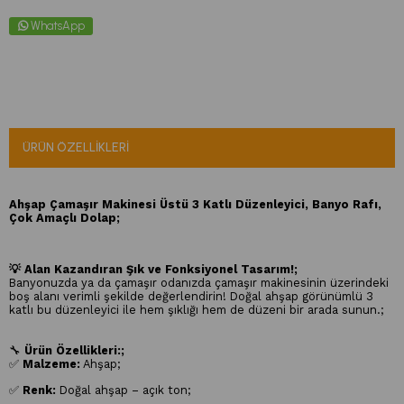
WhatsApp
ÜRÜN ÖZELLIKLERI
Ahşap Çamaşır Makinesi Üstü 3 Katlı Düzenleyici, Banyo Rafı,
Çok Amaçlı Dolap;
💡 Alan Kazandıran Şık ve Fonksiyonel Tasarım!;
Banyonuzda ya da çamaşır odanızda çamaşır makinesinin üzerindeki
boş alanı verimli şekilde değerlendirin! Doğal ahşap görünümlü 3
katlı bu düzenleyici ile hem şıklığı hem de düzeni bir arada sunun.;
🔧
Ürün Özellikleri:;
✅
Malzeme:
Ahşap;
✅
Renk:
Doğal ahşap – açık ton;